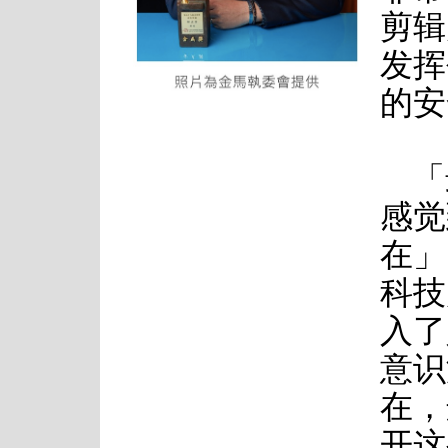
剪辑
发挥
的安
「
感觉
在」
科技
入了
意识
在，
开这